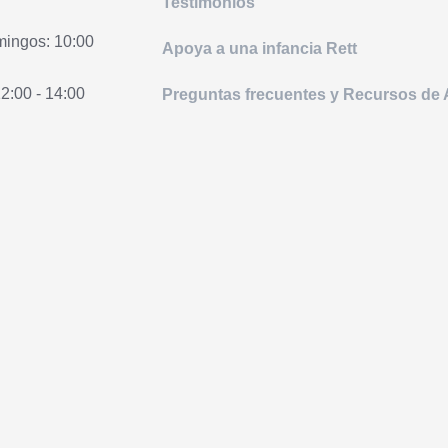
Testimonios
ingos: 10:00
Apoya a una infancia Rett
12:00 - 14:00
Preguntas frecuentes y Recursos de
Aliados
Reunión internacional
 red de
Blog
lgunos grupos
ok integrados
SÍGUENOS
 de niños con
I
F
T
X
W
n
a
i
-
h
s
c
k
t
a
t
e
t
w
t