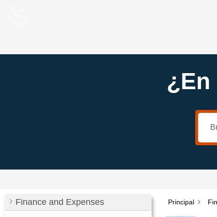
Ir
Inicio
Conócenos
Tes
al
contenido
¿En
Finance and Expenses
Principal
Fi