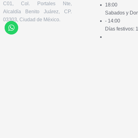
C01, Col. Portales Nte,
18:00
Alcaldía Benito Juárez, CP.
Sabados y Dom
03303, Ciudad de México.
- 14:00
Días festivos: 
Línea de apoyo
Encuentra tu
apoyo
En caso de que necesites apoyo
Aquí encontrarás a
informativo llama al +5563387578.
regionales de Facebo
por papás cuidadores
síndrome de Rett: