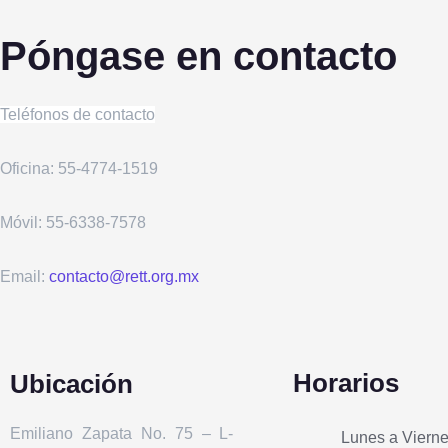
Póngase en contacto
Teléfonos de contacto
Oficina: 55-4774-1519
Móvil: 55-6338-7578
Email:
contacto@rett.org.mx
Horarios
Ubicación
Emiliano Zapata No. 75 – L-
Lunes a Vierne