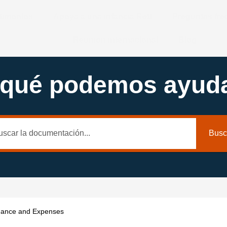
timonios
Apoya a una infancia Rett
Preguntas fr
Reunión internacional
Blog
 qué podemos ayuda
Busc
nance and Expenses