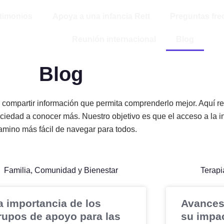
timonios
Apoya a una infancia Rett
Preguntas fr
Reunión internacional
Blog
Blog
 y compartir información que permita comprenderlo mejor. Aquí r
iedad a conocer más. Nuestro objetivo es que el acceso a la in
amino más fácil de navegar para todos.
Familia, Comunidad y Bienestar
Terapi
a importancia de los
Avances
rupos de apoyo para las
su impac