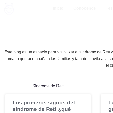
Ir
Inicio
Conócenos
Tes
al
contenido
Este blog es un espacio para visibilizar el síndrome de Rett
humano que acompaña a las familias y también invita a la soc
el c
Síndrome de Rett
Los primeros signos del
L
síndrome de Rett ¿qué
g