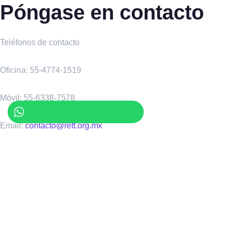
Póngase en contacto
Teléfonos de contacto
Oficina: 55-4774-1519
Móvil: 55-6338-7578
Email:
contacto@rett.org.mx
Horarios
Ubicación
Emiliano Zapata No. 75 – L-
Lunes a Vierne
C01, Col. Portales Nte,
18:00