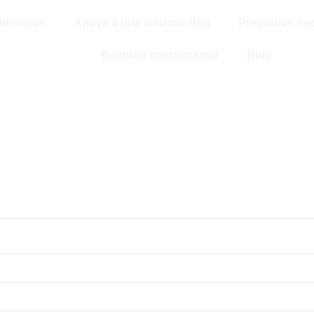
o
timonios
Apoya a una infancia Rett
Preguntas fr
Reunión internacional
Blog