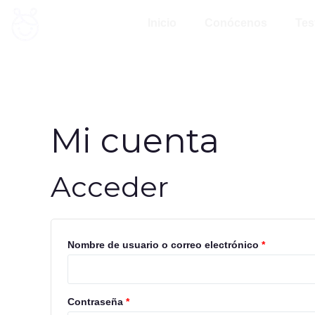
Ir
Obligatorio
Obligatori
Inicio
Conócenos
Tes
al
contenido
Mi cuenta
Acceder
Nombre de usuario o correo electrónico
*
Contraseña
*