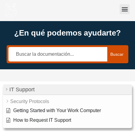
Ir
Me
al
contenido
Preguntas frecuentes y Recursos de Apoyo
¿En qué podemos ayudarte?
Buscar
IT Support
Security Protocols
Getting Started with Your Work Computer
How to Request IT Support